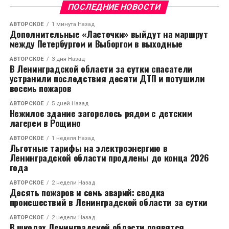
оставлять без присмотра пищу на плите и
ПОСЛЕДНИЕ НОВОСТИ
включенные электроприборы, а также регулярно
проверять техническое состояние тормозной
АВТОРСКОЕ
1 минута Назад
Дополнительные «Ласточки» выйдут на маршрут
системы автомобиля.
между Петербургом и Выборгом в выходные
АВТОРСКОЕ
3 дня Назад
RELATED TOPICS:
В Ленинградской области за сутки спасатели
устранили последствия десяти ДТП и потушили
CЛЕДУЮЩЕЕ
восемь пожаров
Дополнительные «Ласточки» выйдут на маршрут
между Петербургом и Выборгом в выходные
АВТОРСКОЕ
5 дней Назад
Нежилое здание загорелось рядом с детским
НЕ ПРОПУСТИТЕ
лагерем в Рощино
Нежилое здание загорелось рядом с детским
лагерем в Рощино
АВТОРСКОЕ
1 неделя Назад
Льготные тарифы на электроэнергию в
Ленинградской области продлены до конца 2026
года
АВТОРСКОЕ
2 недели Назад
Десять пожаров и семь аварий: сводка
происшествий в Ленинградской области за сутки
АВТОРСКОЕ
2 недели Назад
В школах Ленинградской области появятся