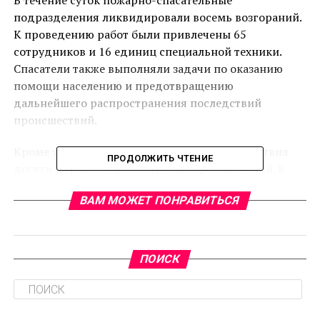
В течение суток пожарно-спасательные
подразделения ликвидировали восемь возгораний.
К проведению работ были привлечены 65
сотрудников и 16 единиц специальной техники.
Спасатели также выполняли задачи по оказанию
помощи населению и предотвращению
дальнейшего распространения последствий
происшествий.
Кроме того, специалисты устранили последствия
ПРОДОЛЖИТЬ ЧТЕНИЕ
десяти дорожно-транспортных происшествий. В
ликвидации последствий аварий участвовали 44
ВАМ МОЖЕТ ПОНРАВИТЬСЯ
спасателя и 11 единиц техники. По данным
ведомства, в результате ДТП пострадали десять
человек, еще десять человек были спасены.
ПОИСК
В региональном управлении МЧС напомнили
жителям о необходимости соблюдать меры
безопасности. В частности, рекомендуется не