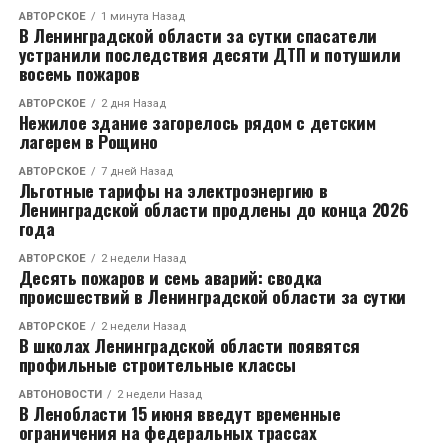
АВТОРСКОЕ
1 минута Назад
CЛЕДУЮЩЕЕ
В Ленинградской области за сутки спасатели
В Ленинградской области за сутки спасатели
устранили последствия десяти ДТП и потушили
устранили последствия десяти ДТП и потушили
восемь пожаров
восемь пожаров
АВТОРСКОЕ
2 дня Назад
Нежилое здание загорелось рядом с детским
НЕ ПРОПУСТИТЕ
Льготные тарифы на электроэнергию в
лагерем в Рощино
Ленинградской области продлены до конца 2026
АВТОРСКОЕ
7 дней Назад
года
Льготные тарифы на электроэнергию в
Ленинградской области продлены до конца 2026
года
АВТОРСКОЕ
2 недели Назад
Десять пожаров и семь аварий: сводка
происшествий в Ленинградской области за сутки
АВТОРСКОЕ
2 недели Назад
В школах Ленинградской области появятся
профильные строительные классы
АВТОНОВОСТИ
2 недели Назад
В Ленобласти 15 июня введут временные
ограничения на федеральных трассах