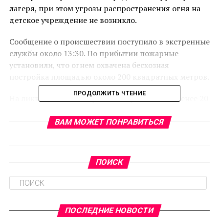
лагеря, при этом угрозы распространения огня на
детское учреждение не возникло.
Сообщение о происшествии поступило в экстренные
службы около 13:30. По прибытии пожарные
установили, что огнем охвачена бесхозная
постройка площадью около 200 квадратных метров.
ПРОДОЛЖИТЬ ЧТЕНИЕ
На ликвидацию возгорания потребовалось менее 20
минут. В результате происшествия никто не
пострадал.
ВАМ МОЖЕТ ПОНРАВИТЬСЯ
К тушению пожара привлекались силы 109-й и 151-
й пожарных частей Выборгского отряда
ПОИСК
Леноблпожспас. Специалисты оперативно
локализовали и полностью ликвидировали
возгорание.
ПОСЛЕДНИЕ НОВОСТИ
RELATED TOPICS: