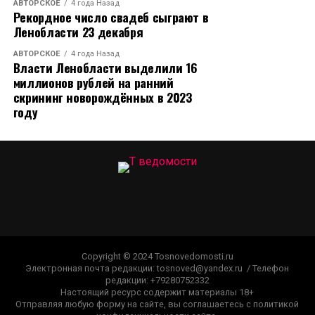
АВТОРСКОЕ
4 года Назад
Рекордное число свадеб сыграют в
Ленобласти 23 декабря
АВТОРСКОЕ
4 года Назад
Власти Ленобласти выделили 16
миллионов рублей на ранний
скрининг новорождённых в 2023
году
Copyright © 2024 Tosnovedomosti.ru
Электронная почта редакции: tosnoved@yandex.ru / Телефон
редакции: +79280752332
Настоящий ресурс содержит материалы 18+
Отправляя любую форму на сайте, вы соглашаетесь с политикой