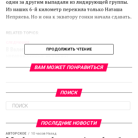
один за другим выпадали из лидирующей группы.
Из наших 6-й километр пережила только Наташа
Непряева. Но и она к экватору гонки начала сдавать.
RELATED TOPICS:
CЛЕДУЮЩЕЕ
В Вологодской области спасли двух
ПРОДОЛЖИТЬ ЧТЕНИЕ
новорожденных медвежат
НЕ ПРОПУСТИТЕ
ВАМ МОЖЕТ ПОНРАВИТЬСЯ
Как японцы оценивают российские машины
ПОИСК
ПОСЛЕДНИЕ НОВОСТИ
АВТОРСКОЕ
10 часов Назад