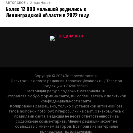
АВТОРСКОЕ
2 года Назад
Более 12 000 малышей родились в
Ленинградской области в 2022 году
Copyright © 2024 Tosnovedomosti.ru
Электронная почта редакции: tosnoved@yandex.ru / Телефон
редакции: +79280752332
Настоящий ресурс содержит материалы 18+
Отправляя любую форму на сайте, вы соглашаетесь с политикой
конфиденциальности сайта.
Копирование разрешено, только с установкой активной( без
тегов noindex и nofollow) гиперссылки на сайт. Ознакомьтесь с
правилами сайта. Редакция не несет ответственности за
содержание комментариев. Мнение редакции может не
совпадать с мнением авторов. Все права на материалы
принадлежат их владельцам.