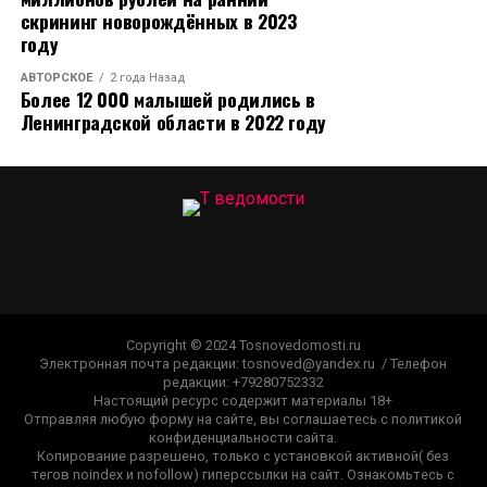
скрининг новорождённых в 2023
году
АВТОРСКОЕ
2 года Назад
Более 12 000 малышей родились в
Ленинградской области в 2022 году
Copyright © 2024 Tosnovedomosti.ru
Электронная почта редакции: tosnoved@yandex.ru / Телефон
редакции: +79280752332
Настоящий ресурс содержит материалы 18+
Отправляя любую форму на сайте, вы соглашаетесь с политикой
конфиденциальности сайта.
Копирование разрешено, только с установкой активной( без
тегов noindex и nofollow) гиперссылки на сайт. Ознакомьтесь с