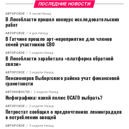
подвиг Ленинграда, его жителей и защитников
ПОСЛЕДНИЕ НОВОСТИ
бессмертен! Через связь поколений, мы гордимся
нашими ребятами, кто с оружием в руках защищает
АВТОРСКОЕ
9 часов Назад
В Ленобласти прошел конкурс исследовательских
нашу Родину в зоне СВО. Победа будет за нами!
работ
Спасибо за создание музея!"
АВТОРСКОЕ
4 дня Назад
В Гатчине прошло арт-мероприятие для членов
Центр образования "Кудрово" является лидером
семей участников СВО
образовательной системы Ленинградской области.
АВТОРСКОЕ
1 неделя Назад
В Ленобласти заработала «платформа обратной
связи»
RELATED TOPICS:
АВТОРСКОЕ
2 недели Назад
CЛЕДУЮЩЕЕ
Пенсионеров Выборгского района учат финансовой
Акция «Бессмертный полк» будет проводится в
грамотности
Ленобласти в новых форматах
АВТОНОВОСТИ
2 недели Назад
НЕ ПРОПУСТИТЕ
Инфографика: какой полис ОСАГО выбрать?
В Ленобласти прошел автопробег по местам боевой
славы
АВТОРСКОЕ
2 недели Назад
Петростат сообщил о предпочтениях ленинградцев
в потреблении овощей
АВТОРСКОЕ
3 недели Назад