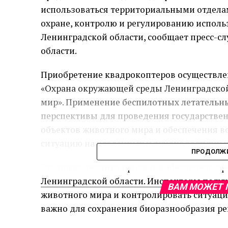
использоваться территориальными отдела
охране, контролю и регулированию исполь
Ленинградской области, сообщает пресс-с
области.
Приобретение квадрокоптеров осуществле
«Охрана окружающей среды Ленинградско
мир». Применение беспилотных летательн
перспективы для проведения государствен
объектов животного мира и обеспечения 
ситуацию на удаленных и труднодоступных 
ПРОДОЛЖИ
Эта новая техника призвана обеспечить 
Ленинградской области. Инспекторы получ
ВАМ МОЖЕТ 
животного мира и контролировать ситуацию
важно для сохранения биоразнообразия ре