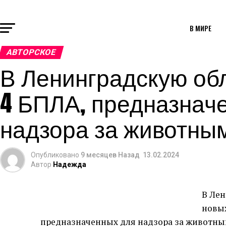
В МИРЕ
АВТОРСКОЕ
В Ленинградскую об
4 БПЛА, предназнач
надзора за животны
Опубликовано
9 месяцев Назад
13.02.2024
Автор
Надежда
В Лен
новых
предназначенных для надзора за животным