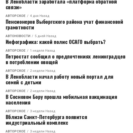
В Ленобласти заработала «платформа обратной
делятся успехами обучающихся в школах
связи»
Ленинградской области.
АВТОРСКОЕ
4 дня Назад
Пенсионеров Выборгского района учат финансовой
RELATED TOPICS:
грамотности
CЛЕДУЮЩЕЕ
АВТОНОВОСТИ
5 дней Назад
Таможенные органы стран СНГ намерены подписать
Инфографика: какой полис ОСАГО выбрать?
меморандум о сотрудничестве при возникновении
ЧС на КПП
АВТОРСКОЕ
1 неделя Назад
Петростат сообщил о предпочтениях ленинградцев
в потреблении овощей
НЕ ПРОПУСТИТЕ
Для решения проблем с отоплением в Ленобласти
АВТОРСКОЕ
2 недели Назад
создан штаб
В Ленобласти начал работу новый портал для
семей с детьми
АВТОРСКОЕ
2 недели Назад
В Сосновом Бору прошла мобильная вакцинация
населения
АВТОРСКОЕ
3 недели Назад
Вблизи Санкт-Петербурга появится
индустриальный комплекс
АВТОРСКОЕ
3 недели Назад