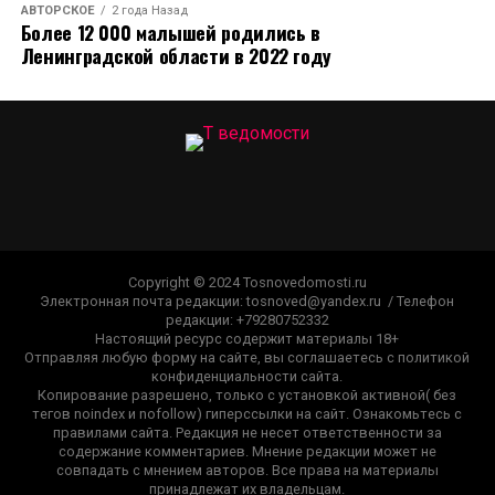
АВТОРСКОЕ
2 года Назад
Более 12 000 малышей родились в
Ленинградской области в 2022 году
Copyright © 2024 Tosnovedomosti.ru
Электронная почта редакции: tosnoved@yandex.ru / Телефон
редакции: +79280752332
Настоящий ресурс содержит материалы 18+
Отправляя любую форму на сайте, вы соглашаетесь с политикой
конфиденциальности сайта.
Копирование разрешено, только с установкой активной( без
тегов noindex и nofollow) гиперссылки на сайт. Ознакомьтесь с
правилами сайта. Редакция не несет ответственности за
содержание комментариев. Мнение редакции может не
совпадать с мнением авторов. Все права на материалы
принадлежат их владельцам.