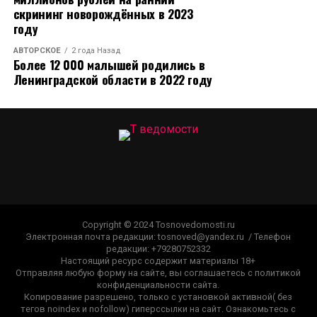
скрининг новорождённых в 2023
году
АВТОРСКОЕ
2 года Назад
Более 12 000 малышей родились в
Ленинградской области в 2022 году
Copyright © 2024 Tosnovedomosti.ru
Электронная почта редакции: tosnoved@yandex.ru / Телефон
редакции: +79280752332
Настоящий ресурс содержит материалы 18+
Отправляя любую форму на сайте, вы соглашаетесь с политикой
конфиденциальности сайта.
Копирование разрешено, только с установкой активной( без
тегов noindex и nofollow) гиперссылки на сайт. Ознакомьтесь с