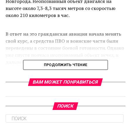
Новгорода. Неопознанный объект двигался на
высоте около 7,3-8,3 тысяч метров со скоростью
около 210 километров в час.
В ответ на это гражданская авиация начала менять
свой курс, а средства ПВО и воинские части были
переведены в состояние боевой готовности. Однако
уже спустя полчаса неопознанный объект исчез, и
дальнейших вмешательств не потребовалось.
ПРОДОЛЖИТЬ ЧТЕНИЕ
Похожий инцидент произошел в сентябре, когда в
небе над Тихвином заметили беспилотный
ВАМ МОЖЕТ ПОНРАВИТЬСЯ
летательный аппарат (БПЛА) самолетного типа,
который оказался инициированным Министерством
обороны Российской Федерации.
ПОИСК
RELATED TOPICS:
CЛЕДУЮЩЕЕ