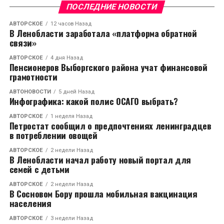
В кинотеатре «Аврора» стартует проект «Культурная
ПОСЛЕДНИЕ НОВОСТИ
среда»
АВТОРСКОЕ
12 часов Назад
В Ленобласти заработала «платформа обратной
НЕ ПРОПУСТИТЕ
Таможенные органы стран СНГ намерены подписать
связи»
меморандум о сотрудничестве при возникновении
АВТОРСКОЕ
4 дня Назад
ЧС на КПП
Пенсионеров Выборгского района учат финансовой
грамотности
АВТОНОВОСТИ
5 дней Назад
Инфографика: какой полис ОСАГО выбрать?
АВТОРСКОЕ
1 неделя Назад
Петростат сообщил о предпочтениях ленинградцев
в потреблении овощей
АВТОРСКОЕ
2 недели Назад
В Ленобласти начал работу новый портал для
семей с детьми
АВТОРСКОЕ
2 недели Назад
В Сосновом Бору прошла мобильная вакцинация
населения
АВТОРСКОЕ
3 недели Назад