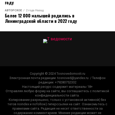
году
АВТОРСКОЕ
2 года Назад
Более 12 000 малышей родились в
Ленинградской области в 2022 году
Copyright © 2024 Tosnovedomosti.ru
Электронная почта редакции: tosnoved@yandex.ru / Телефон
редакции: +79280752332
Настоящий ресурс содержит материалы 18+
Отправляя любую форму на сайте, вы соглашаетесь с политикой
конфиденциальности сайта.
Копирование разрешено, только с установкой активной( без
тегов noindex и nofollow) гиперссылки на сайт. Ознакомьтесь с
правилами сайта. Редакция не несет ответственности за
содержание комментариев. Мнение редакции может не