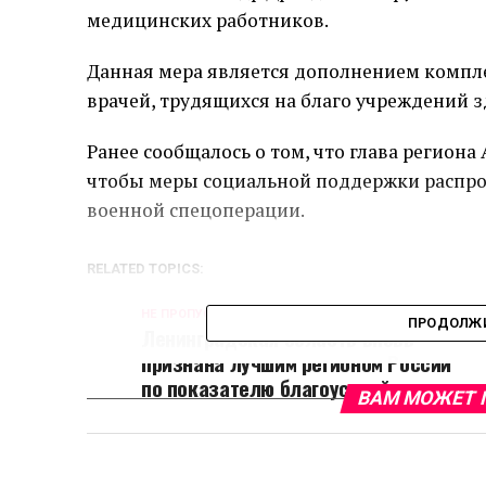
медицинских работников.
Данная мера является дополнением компле
врачей, трудящихся на благо учреждений 
Ранее сообщалось о том, что глава региона
чтобы меры социальной поддержки распрос
военной спецоперации.
RELATED TOPICS:
НЕ ПРОПУСТИТЕ
ПРОДОЛЖИ
Ленинградская область вновь
признана лучшим регионом России
по показателю благоустройства
ВАМ МОЖЕТ 