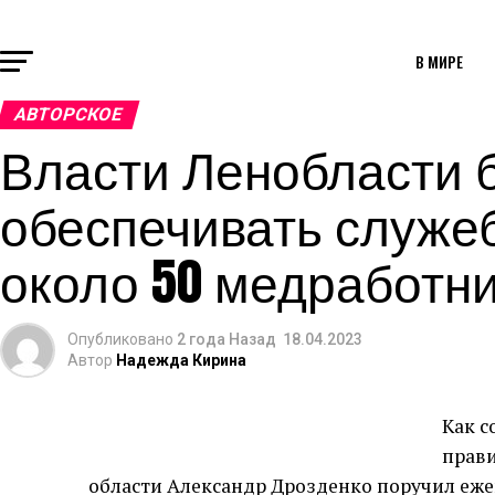
В МИРЕ
АВТОРСКОЕ
Власти Ленобласти 
обеспечивать служ
около 50 медработн
Опубликовано
2 года Назад
18.04.2023
Автор
Надежда Кирина
Как с
прави
области Александр Дрозденко поручил еже