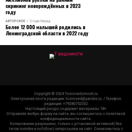
скрининг новорождённых в 2023
году
АВТОРСКОЕ
2 года Назад
Более 12 000 малышей родились в
Ленинградской области в 2022 году
Copyright © 2024 Tosnovedomosti.ru
Электронная почта редакции: tosnoved@yandex.ru / Телефон
редакции: +79280752332
Настоящий ресурс содержит материалы 18+
Отправляя любую форму на сайте, вы соглашаетесь с политикой
конфиденциальности сайта.
Копирование разрешено, только с установкой активной( без
тегов noindex и nofollow) гиперссылки на сайт. Ознакомьтесь с