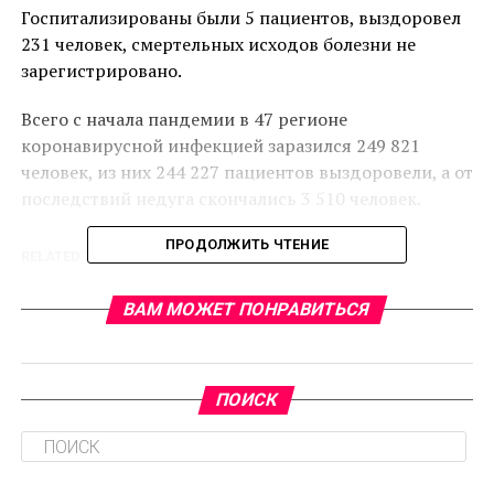
Госпитализированы были 5 пациентов, выздоровел
231 человек, смертельных исходов болезни не
зарегистрировано.
Всего с начала пандемии в 47 регионе
коронавирусной инфекцией заразился 249 821
человек, из них 244 227 пациентов выздоровели, а от
последствий недуга скончались 3 510 человек.
ПРОДОЛЖИТЬ ЧТЕНИЕ
RELATED TOPICS:
CЛЕДУЮЩЕЕ
ВАМ МОЖЕТ ПОНРАВИТЬСЯ
За минувшие сутки в Ленинградской области
выявлено 410 новых случаев заражения COVID-19
НЕ ПРОПУСТИТЕ
За минувшие сутки в Ленинградской области
ПОИСК
зарегистрировано 134 новых случая заражения
COVID-19