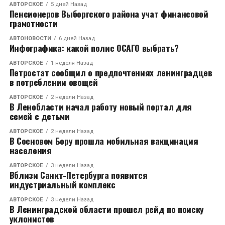
АВТОРСКОЕ
5 дней Назад
Мариненко уверена, что стала жертвой махинаций
Пенсионеров Выборгского района учат финансовой
своих подруг.
грамотности
АВТОНОВОСТИ
6 дней Назад
Инфографика: какой полис ОСАГО выбрать?
RELATED TOPICS:
LIGN
АВТОРСКОЕ
1 неделя Назад
CЛЕДУЮЩЕЕ
Петростат сообщил о предпочтениях ленинградцев
За минувшие сутки в Ленинградской области
в потреблении овощей
зарегистрировано 134 новых случая заражения
COVID-19
АВТОРСКОЕ
2 недели Назад
В Ленобласти начал работу новый портал для
НЕ ПРОПУСТИТЕ
семей с детьми
Эксперты назвали самую необычную профессию
женщин Ленинградской области
АВТОРСКОЕ
2 недели Назад
В Сосновом Бору прошла мобильная вакцинация
населения
АВТОРСКОЕ
3 недели Назад
Вблизи Санкт-Петербурга появится
индустриальный комплекс
АВТОРСКОЕ
3 недели Назад
В Ленинградской области прошел рейд по поиску
уклонистов