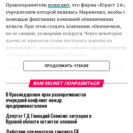
Правоохранители
полагают
, что фирма «Юрист 24»,
учредителем которой являлась Мариненко, якобы с
помощью фиктивных компаний обналичивала
деньги. При этом создать компанию обвиняемую,
по ее словам, уговорили подруги. Через некоторое
время от клиентов стали поступать жалобы на
деятельность организации: видимо людям вовремя
не поступала оплата по договорам.
ПРОДОЛЖИТЬ ЧТЕНИЕ
Сама Екатерина Мариненко утверждает, что создать
компанию её уговорили подруги - Мария Козлова и
Янина Исакова. При этом нанятый Мариненко
ВАМ МОЖЕТ ПОНРАВИТЬСЯ
адвокат Андрей Комиссаров указал, что возможное
В Краснодарском крае разворачивается
обналичивание средств происходило с помощью
очередной конфликт между
подконтрольных бывшим подругам его
предпринимателями
подзащитной фирм. Юрист также обнаружил
Депутат ГД Геннадий Семигин: ситуация в
предположительную недостачу в 70 млн рублей при
Курской области остается сложной
анализе деятельности фирмы.
Действия следователя томского СК