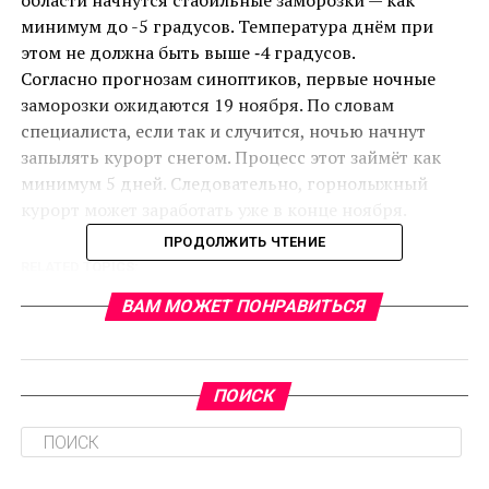
области начнутся стабильные заморозки — как
минимум до -5 градусов. Температура днём при
этом не должна быть выше ‐4 градусов.
Согласно прогнозам синоптиков, первые ночные
заморозки ожидаются 19 ноября. По словам
специалиста, если так и случится, ночью начнут
запылять курорт снегом. Процесс этот займёт как
минимум 5 дней. Следовательно, горнолыжный
курорт может заработать уже в конце ноября.
ПРОДОЛЖИТЬ ЧТЕНИЕ
RELATED TOPICS:
CЛЕДУЮЩЕЕ
ВАМ МОЖЕТ ПОНРАВИТЬСЯ
В Ленинградской области сняты все
коронавирусные ограничения
НЕ ПРОПУСТИТЕ
ПОИСК
В Ленинградской области за последние сутки
выявлено 40 новых случаев инфицирования COVID-
19