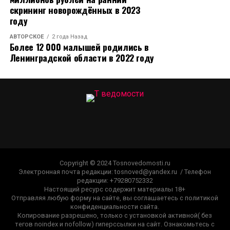
скрининг новорождённых в 2023
году
АВТОРСКОЕ
2 года Назад
Более 12 000 малышей родились в
Ленинградской области в 2022 году
Copyright © 2024 Tosnovedomosti.ru
Электронная почта редакции: tosnoved@yandex.ru / Телефон
редакции: +79280752332
Настоящий ресурс содержит материалы 18+
Отправляя любую форму на сайте, вы соглашаетесь с политикой
конфиденциальности сайта.
Копирование разрешено, только с установкой активной( без
тегов noindex и nofollow) гиперссылки на сайт. Ознакомьтесь с