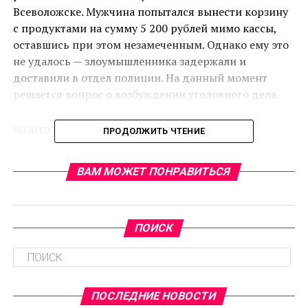
Всеволожске. Мужчина попытался вынести корзину
с продуктами на сумму 5 200 рублей мимо кассы,
оставшись при этом незамеченным. Однако ему это
не удалось — злоумышленника задержали и
доставили в отдел полиции. На данный момент
решается вопрос о возбуждении уголовного дела.
RELATED TOPICS:
ПРОДОЛЖИТЬ ЧТЕНИЕ
CЛЕДУЮЩЕЕ
Жители Волхова посадили 30 кустов сирени в
ВАМ МОЖЕТ ПОНРАВИТЬСЯ
память о павших во время Великой Отечественной
войны
НЕ ПРОПУСТИТЕ
ПОИСК
Ленинградская область вошла в ТОП-5 регионов по
выпуску молочной продукции
ПОСЛЕДНИЕ НОВОСТИ