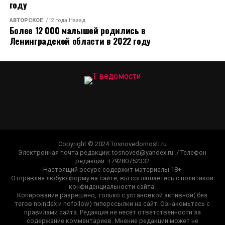
году
АВТОРСКОЕ
2 года Назад
Более 12 000 малышей родились в
Ленинградской области в 2022 году
Copyright © 2024 Tosnovedomosti.ru
Электронная почта редакции: tosnoved@yandex.ru / Телефон
редакции: +79280752332
Настоящий ресурс содержит материалы 18+
Отправляя любую форму на сайте, вы соглашаетесь с политикой
конфиденциальности сайта.
Копирование разрешено, только с установкой активной( без
тегов noindex и nofollow) гиперссылки на сайт. Ознакомьтесь с
правилами сайта. Редакция не несет ответственности за
содержание комментариев. Мнение редакции может не