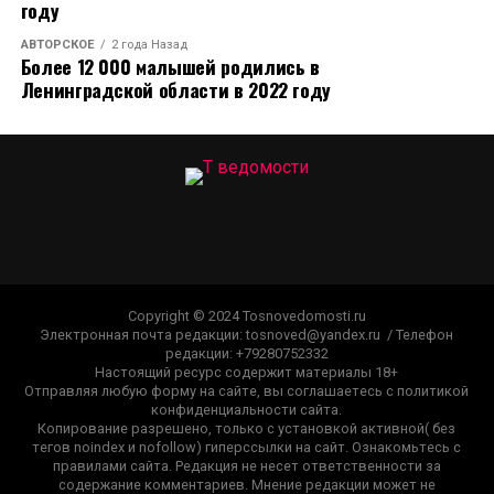
году
АВТОРСКОЕ
2 года Назад
Более 12 000 малышей родились в
Ленинградской области в 2022 году
Copyright © 2024 Tosnovedomosti.ru
Электронная почта редакции: tosnoved@yandex.ru / Телефон
редакции: +79280752332
Настоящий ресурс содержит материалы 18+
Отправляя любую форму на сайте, вы соглашаетесь с политикой
конфиденциальности сайта.
Копирование разрешено, только с установкой активной( без
тегов noindex и nofollow) гиперссылки на сайт. Ознакомьтесь с
правилами сайта. Редакция не несет ответственности за
содержание комментариев. Мнение редакции может не