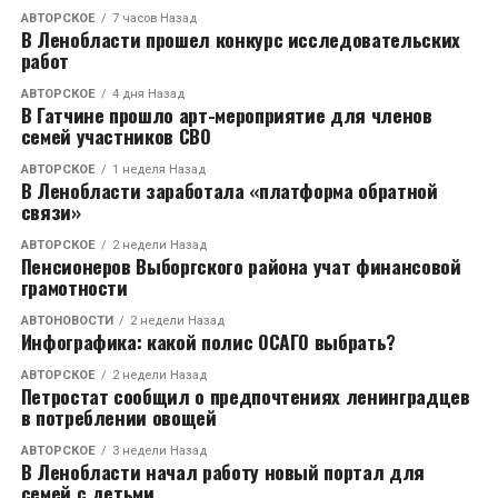
АВТОРСКОЕ
7 часов Назад
RELATED TOPICS:
В Ленобласти прошел конкурс исследовательских
работ
CЛЕДУЮЩЕЕ
Минобороны Японии рассказало о ракетной атаке
АВТОРСКОЕ
4 дня Назад
Северной Кореи
В Гатчине прошло арт-мероприятие для членов
семей участников СВО
НЕ ПРОПУСТИТЕ
Мобилизованным жителям Ленинградской области
АВТОРСКОЕ
1 неделя Назад
В Ленобласти заработала «платформа обратной
выплатят от 500 000 рублей в случае ранения
связи»
АВТОРСКОЕ
2 недели Назад
Пенсионеров Выборгского района учат финансовой
грамотности
АВТОНОВОСТИ
2 недели Назад
Инфографика: какой полис ОСАГО выбрать?
АВТОРСКОЕ
2 недели Назад
Петростат сообщил о предпочтениях ленинградцев
в потреблении овощей
АВТОРСКОЕ
3 недели Назад
В Ленобласти начал работу новый портал для
семей с детьми