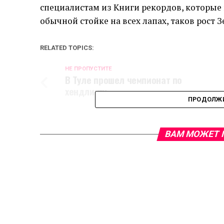
специалистам из Книги рекордов, которые и
обычной стойке на всех лапах, таков рост З
RELATED TOPICS:
НЕ ПРОПУСТИТЕ
В Туле прошел чемпионат по
хендлингу
ПРОДОЛЖИ
ВАМ МОЖЕТ 