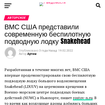
АВТОРСКОЕ
ВМС США представили
современную беспилотную
подводную лодку Snakehead
Опубликовано
3 года Назад
19.02.2022
Автор
Артем
Разработанная в течение многих лет, ВМС США
впервые продемонстрировали свою беспилотную
подводную лодку большого водоизмещения
Snakehead (LDUUV) на церемонии крещения в
Военно-морском центре подводных боевых
действий (NUWC) в Ньюпорте, пишет
rostov-n.ru
. В
то время как воздушные дроны добились больших