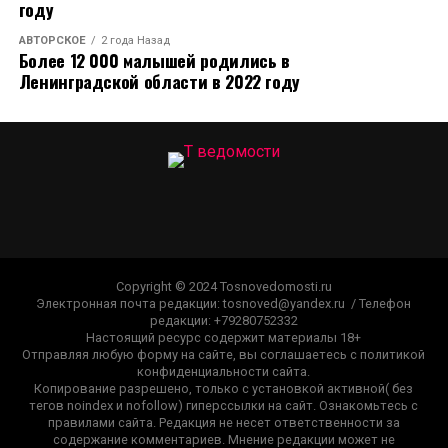
году
АВТОРСКОЕ
2 года Назад
Более 12 000 малышей родились в
Ленинградской области в 2022 году
Copyright © 2024 Tosnovedomosti.ru
Электронная почта редакции: tosnoved@yandex.ru / Телефон
редакции: +79280752332
Настоящий ресурс содержит материалы 18+
Отправляя любую форму на сайте, вы соглашаетесь с политикой
конфиденциальности сайта.
Копирование разрешено, только с установкой активной( без
тегов noindex и nofollow) гиперссылки на сайт. Ознакомьтесь с
правилами сайта. Редакция не несет ответственности за
содержание комментариев. Мнение редакции может не