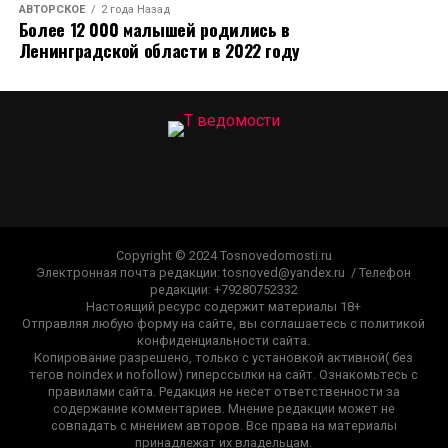
АВТОРСКОЕ
2 года Назад
Более 12 000 малышей родились в
Ленинградской области в 2022 году
Copyright © 2024 Tosnovedomosti.ru
Электронная почта редакции: tosnoved@yandex.ru / Телефон
редакции: +79280752332
Настоящий ресурс содержит материалы 18+
Отправляя любую форму на сайте, вы соглашаетесь с политикой
конфиденциальности сайта.
Копирование разрешено, только с установкой активной( без
тегов noindex и nofollow) гиперссылки на сайт. Ознакомьтесь с
правилами сайта. Редакция не несет ответственности за
содержание комментариев. Мнение редакции может не
совпадать с мнением авторов. Все права на материалы
принадлежат их владельцам.