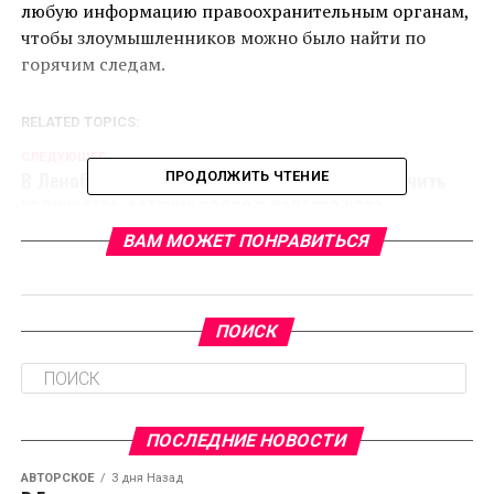
любую информацию правоохранительным органам,
чтобы злоумышленников можно было найти по
горячим следам.
RELATED TOPICS:
CЛЕДУЮЩЕЕ
В Ленобласти за 2020-ый год удалось увеличить
ПРОДОЛЖИТЬ ЧТЕНИЕ
количество детских садов в полтора раза
НЕ ПРОПУСТИТЕ
ВАМ МОЖЕТ ПОНРАВИТЬСЯ
В школах Ленобласти появится специальное меню
ПОИСК
ПОСЛЕДНИЕ НОВОСТИ
АВТОРСКОЕ
3 дня Назад