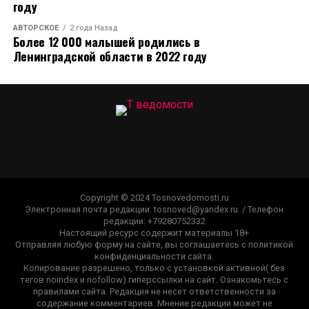
году
АВТОРСКОЕ
2 года Назад
Более 12 000 малышей родились в
Ленинградской области в 2022 году
Copyright © 2024 Tosnovedomosti.ru
Электронная почта редакции: tosnoved@yandex.ru / Телефон
редакции: +79280752332
Настоящий ресурс содержит материалы 18+
Отправляя любую форму на сайте, вы соглашаетесь с политикой
конфиденциальности сайта.
Копирование разрешено, только с установкой активной( без
тегов noindex и nofollow) гиперссылки на сайт. Ознакомьтесь с
правилами сайта. Редакция не несет ответственности за
содержание комментариев. Мнение редакции может не