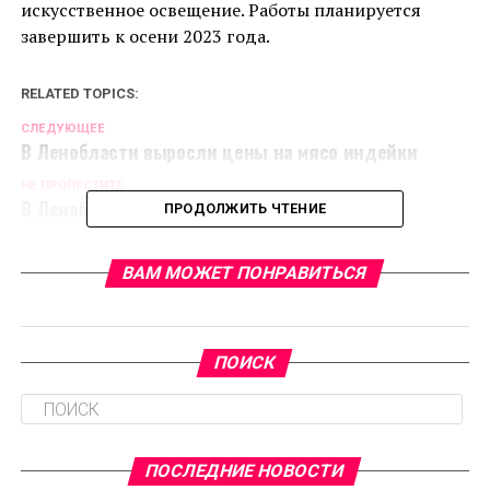
искусственное освещение. Работы планируется
завершить к осени 2023 года.
RELATED TOPICS:
CЛЕДУЮЩЕЕ
В Ленобласти выросли цены на мясо индейки
НЕ ПРОПУСТИТЕ
В Ленобласти вводят новые ограничения
ПРОДОЛЖИТЬ ЧТЕНИЕ
ВАМ МОЖЕТ ПОНРАВИТЬСЯ
ПОИСК
ПОСЛЕДНИЕ НОВОСТИ