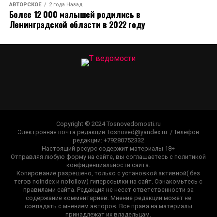
АВТОРСКОЕ
2 года Назад
Более 12 000 малышей родились в
Ленинградской области в 2022 году
Copyright © 2024 Tosnovedomosti.ru
Электронная почта редакции: tosnoved@yandex.ru / Телефон
редакции: +79280752332
Настоящий ресурс содержит материалы 18+
Отправляя любую форму на сайте, вы соглашаетесь с политикой
конфиденциальности сайта.
Копирование разрешено, только с установкой активной( без
тегов noindex и nofollow) гиперссылки на сайт. Ознакомьтесь с
правилами сайта. Редакция не несет ответственности за
содержание комментариев. Мнение редакции может не
совпадать с мнением авторов. Все права на материалы
принадлежат их владельцам.