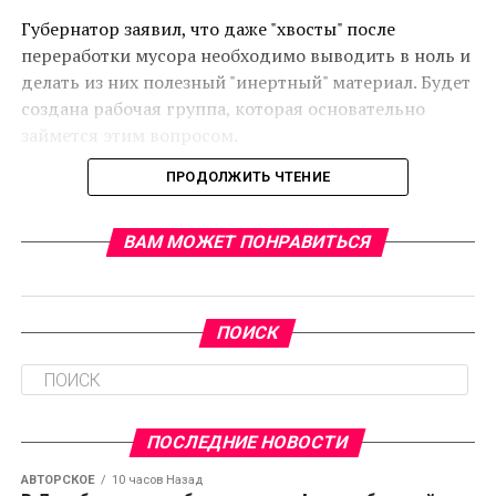
Губернатор заявил, что даже "хвосты" после
переработки мусора необходимо выводить в ноль и
делать из них полезный "инертный" материал. Будет
создана рабочая группа, которая основательно
займется этим вопросом.
ПРОДОЛЖИТЬ ЧТЕНИЕ
ВАМ МОЖЕТ ПОНРАВИТЬСЯ
RELATED TOPICS:
CЛЕДУЮЩЕЕ
ПОИСК
На развитие культуры в селах Ленобласти
выделили 1 млн рублей
НЕ ПРОПУСТИТЕ
Автобусные перевозки в Ленобласти будут
ПОСЛЕДНИЕ НОВОСТИ
стандартизированы
АВТОРСКОЕ
10 часов Назад