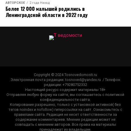
АВТОРСКОЕ
2 года Назад
Более 12 000 малышей родились в
Ленинградской области в 2022 году
Copyright © 2024 Tosnovedomosti.ru
Электронная почта редакции: tosnoved@yandex.ru / Телефон
редакции: +79280752332
Настоящий ресурс содержит материалы 18+
Отправляя любую форму на сайте, вы соглашаетесь с политикой
конфиденциальности сайта.
Копирование разрешено, только с установкой активной( без
тегов noindex и nofollow) гиперссылки на сайт. Ознакомьтесь с
правилами сайта. Редакция не несет ответственности за
содержание комментариев. Мнение редакции может не
совпадать с мнением авторов. Все права на материалы
принадлежат их владельцам.