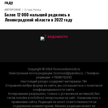
году
АВТОРСКОЕ
2 года Назад
Более 12 000 малышей родились в
Ленинградской области в 2022 году
Copyright © 2024 Tosnovedomosti.ru
Электронная почта редакции: tosnoved@yandex.ru / Телефон
редакции: +79280752332
Настоящий ресурс содержит материалы 18+
Отправляя любую форму на сайте, вы соглашаетесь с политикой
конфиденциальности сайта.
Копирование разрешено, только с установкой активной( без
тегов noindex и nofollow) гиперссылки на сайт. Ознакомьтесь с
правилами сайта. Редакция не несет ответственности за
содержание комментариев. Мнение редакции может не